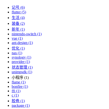
记号 (6)
flutter (5)
生活 (4)
装备 (2)
新年 (1)
nintendo-switch (1)
vue (1)
ant-design (1)
优化 (1)
nas (1)
synology (1)
provider (1)
状态管理 (1)
unimpsdk (1)
小程序 (1)
flame (1)
bonfire (1)
ffi (1)
c (1)
胶卷 (1)
package (1)