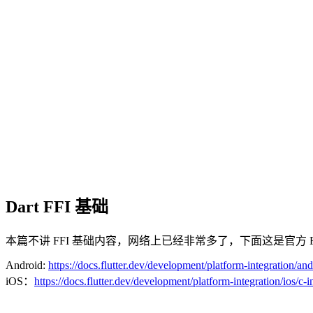
Dart FFI 基础
本篇不讲 FFI 基础内容，网络上已经非常多了，下面这是官方 F
Android:
https://docs.flutter.dev/development/platform-integration/and
iOS：
https://docs.flutter.dev/development/platform-integration/ios/c-i