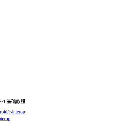
FI 基础教程
roid/c-interop
nterop